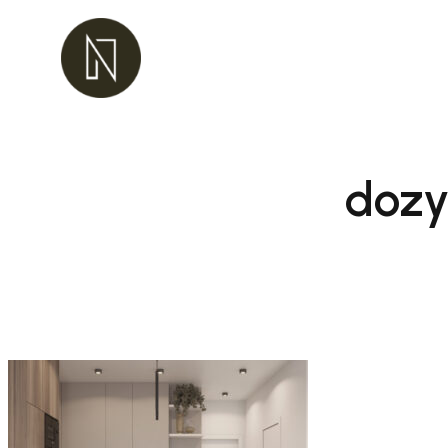
Przejdź
do
treści
dozy