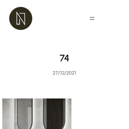
Przejdź
do
treści
74
27/12/2021