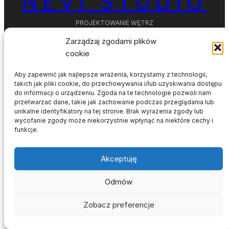
NEVI STUDIO
PROJEKTOWANIE WĘTRZ
Zarządzaj zgodami plików
cookie
Aby zapewnić jak najlepsze wrażenia, korzystamy z technologii,
takich jak pliki cookie, do przechowywania i/lub uzyskiwania dostępu
do informacji o urządzeniu. Zgoda na te technologie pozwoli nam
Facebook
Instagram
Behance
Pinterest
przetwarzać dane, takie jak zachowanie podczas przeglądania lub
unikalne identyfikatory na tej stronie. Brak wyrażenia zgody lub
wycofanie zgody może niekorzystnie wpłynąć na niektóre cechy i
funkcje.
Akceptuję
Odmów
Zobacz preferencje