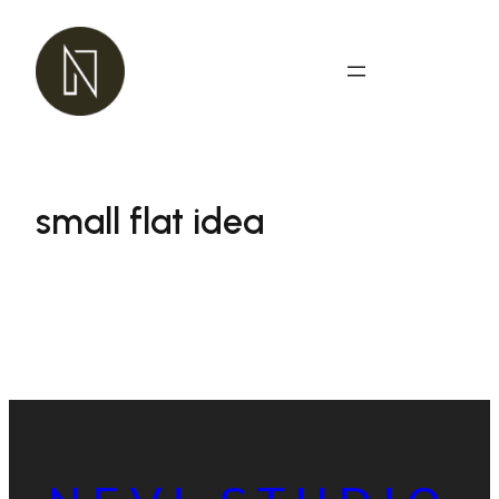
Przejdź
do
treści
small flat idea