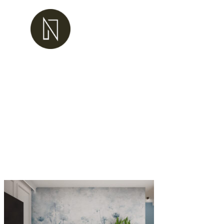
Przejdź
do
treści